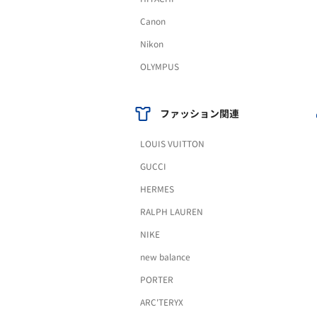
Canon
Nikon
OLYMPUS
ファッション関連
LOUIS VUITTON
GUCCI
HERMES
RALPH LAUREN
NIKE
new balance
PORTER
ARC'TERYX