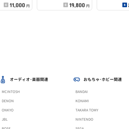
11,000
19,800
円
円
オーディオ･楽器関連
おもちゃ･ホビー関連
MCINTOSH
BANDAI
DENON
KONAMI
ONKYO
TAKARA TOMY
JBL
NINTENDO
BOSE
SEGA