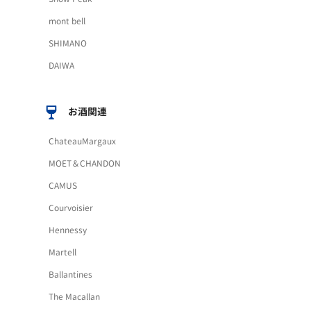
mont bell
SHIMANO
DAIWA
お酒関連
ChateauMargaux
MOET＆CHANDON
CAMUS
Courvoisier
Hennessy
Martell
Ballantines
The Macallan