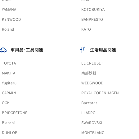
YAMAHA
KOTOBUKIYA
KENWOOD
BANPRESTO
Roland
KATO
車用品･工具関連
生活用品関連
TOYOTA
LE CREUSET
MAKITA
南部鉄器
Yupiteru
WEDGWOOD
GARMIN
ROYAL COPENHAGEN
OGK
Baccarat
BRIDGESTONE
LLADRO
Bianchi
SWAROVSKI
DUNLOP
MONTBLANC