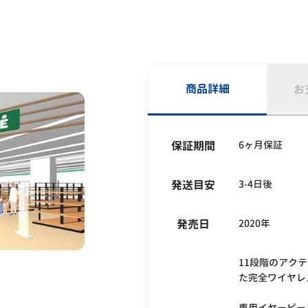
商品詳細
お
保証期間
6ヶ月保証
発送目安
3-4日後
発売日
2020年
11段階のアク
た完全ワイヤレス
専用イヤーピー