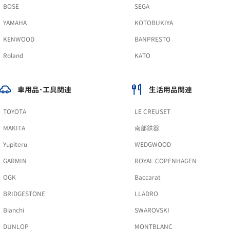
BOSE
SEGA
YAMAHA
KOTOBUKIYA
KENWOOD
BANPRESTO
Roland
KATO
車用品･工具関連
生活用品関連
TOYOTA
LE CREUSET
MAKITA
南部鉄器
Yupiteru
WEDGWOOD
GARMIN
ROYAL COPENHAGEN
OGK
Baccarat
BRIDGESTONE
LLADRO
Bianchi
SWAROVSKI
DUNLOP
MONTBLANC