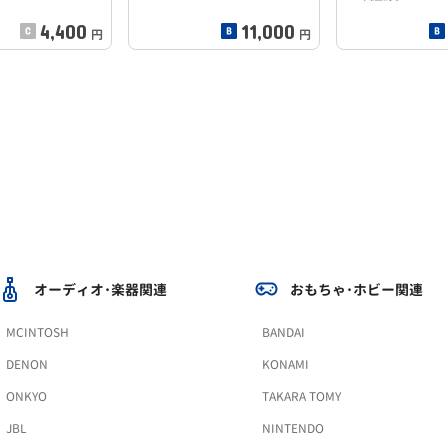
4,400
11,000
円
円
オーディオ･楽器関連
おもちゃ･ホビー関連
MCINTOSH
BANDAI
DENON
KONAMI
ONKYO
TAKARA TOMY
JBL
NINTENDO