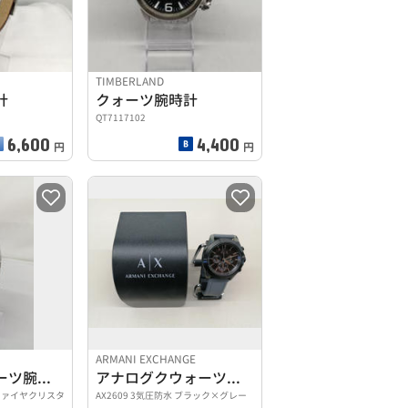
TIMBERLAND
計
クォーツ腕時計
QT7117102
6,600
4,400
円
円
ARMANI EXCHANGE
アナログクオーツ腕時計
アナログクウォーツクロノグラフ腕時計
サファイヤクリスタ
AX2609 3気圧防水 ブラック×グレー