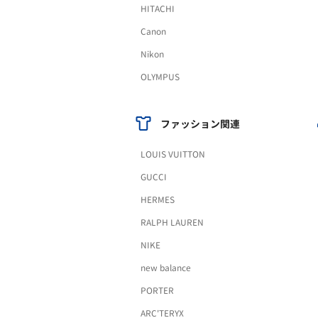
HITACHI
Canon
Nikon
OLYMPUS
ファッション関連
LOUIS VUITTON
GUCCI
HERMES
RALPH LAUREN
NIKE
new balance
PORTER
ARC'TERYX