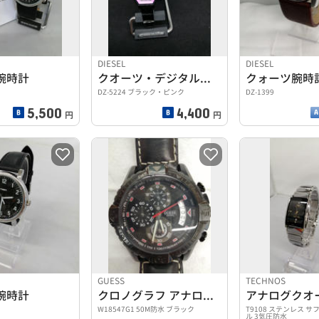
DIESEL
DIESEL
腕時計
クオーツ・デジタル腕時計
クォーツ腕時
DZ-5224 ブラック・ピンク
DZ-1399
5,500
4,400
円
円
GUESS
TECHNOS
腕時計
クロノグラフ アナログクウォーツ腕時計
W18547G1 50M防水 ブラック
T9108 ステンレス 
ル 3気圧防水