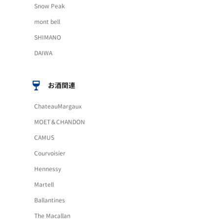
Snow Peak
mont bell
SHIMANO
DAIWA
お酒関連
ChateauMargaux
MOET＆CHANDON
CAMUS
Courvoisier
Hennessy
Martell
Ballantines
The Macallan