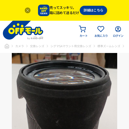
売ってスッキリ。
詳細はこちら
箱に詰めて送るだけ
カート
お気に入り
ログイン
カメラ
交換レンズ
シグマSAマウント用交換レンズ
標準ズームレンズ