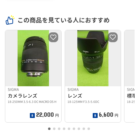
この商品を見ている人におすすめ
SIGMA
SIGMA
SIGM
カメラレンズ
レンズ
標準
18-250MM 3.5-6.3 DC MACRO OS H
18-125MM F3.5-5.6DC
18-250
22,000
6,600
円
円