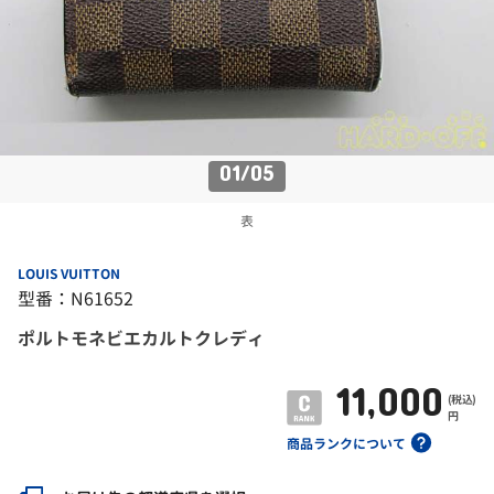
01
/
05
表
LOUIS VUITTON
型番：N61652
ポルトモネビエカルトクレディ
11,000
(税込)
円
商品ランクについて