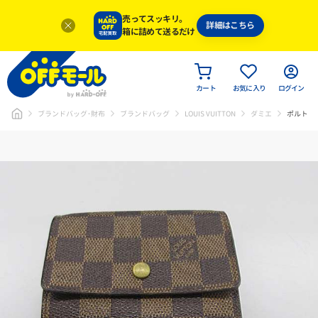
売ってスッキリ。
詳細はこちら
箱に詰めて送るだけ
カート
お気に入り
ログイン
ブランドバッグ･財布
ブランドバッグ
LOUIS VUITTON
ダミエ
ポルトモ