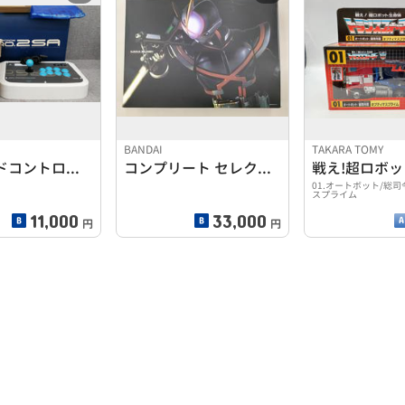
BANDAI
TAKARA TOMY
アーケードコントローラー
コンプリート セレクション モディフィケーション カイザギア
01.オートボット/総司
スプライム
11,000
33,000
円
円