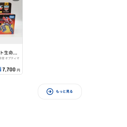
戦え!超ロボット生命体 トランスフォーマー
令官 オプティマ
7,700
円
もっと見る