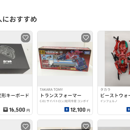
人におすすめ
TAKARA TOMY
タカラ
]変形キーボード
トランスフォーマー
ビーストウォ
C-01 サイバトロン/総司令官 コンボイ
インフェルノ
16,500
12,100
円
円