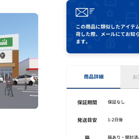
この商品に類似したアイテ
荷した際、メールにてお知
ます。
商品詳細
お
保証期間
保証なし
発送目安
1-2日後
箱
箱あり・開封済