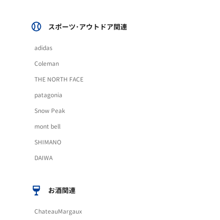
スポーツ･アウトドア関連
adidas
Coleman
THE NORTH FACE
patagonia
Snow Peak
mont bell
SHIMANO
DAIWA
お酒関連
ChateauMargaux