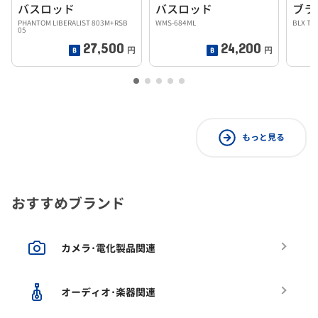
バスロッド
バスロッド
PHANTOM LIBERALIST 803M+RSB
WMS-684ML
BLX TR
05
27,500
24,200
円
円
もっと見る
おすすめブランド
カメラ･電化製品関連
オーディオ･楽器関連