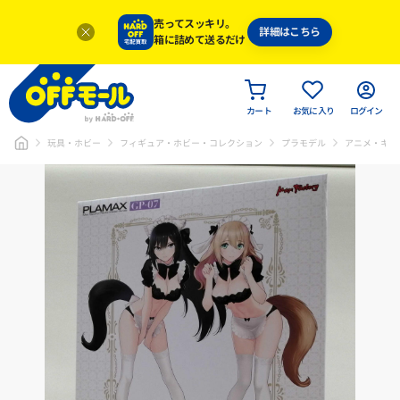
売ってスッキリ。
詳細はこちら
箱に詰めて送るだけ
カート
お気に入り
ログイン
玩具・ホビー
フィギュア・ホビー・コレクション
プラモデル
アニメ・キャ