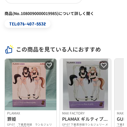
商品(No.1080090000019985)について詳しく聞く
TEL:076-407-5532
この商品を見ている人におすすめ
PLAMAX
MAX FACTORY
罪姫
PLAMAX ギルティプリンセス
GP-07 下着素体娘 ラン＆ジェリ
GP-07 下着素体娘ラン＆ジェリー メ
下着素体