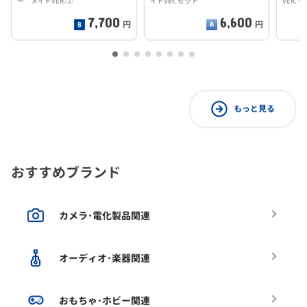
ー メイドVER.②
イドVer. セット
VER. 
7,700
6,600
円
円
もっと見る
おすすめブランド
カメラ･電化製品関連
オーディオ･楽器関連
おもちゃ･ホビー関連