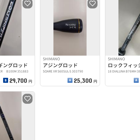
SHIMANO
SHIMANO
ギングロッド
アジングロッド
XR B100M 351883
SOARE XR S60SUL-S 303790
18 DIALUNA B76MH 3
29,700
25,300
円
円