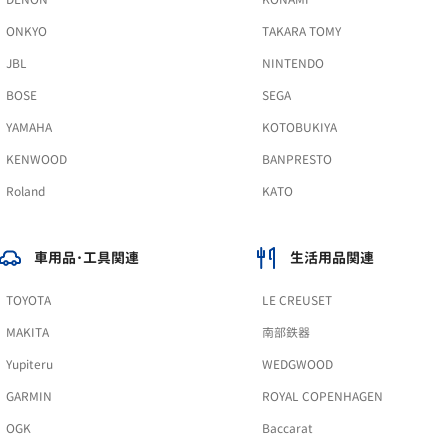
ONKYO
TAKARA TOMY
JBL
NINTENDO
BOSE
SEGA
YAMAHA
KOTOBUKIYA
KENWOOD
BANPRESTO
Roland
KATO
車用品･工具関連
生活用品関連
TOYOTA
LE CREUSET
MAKITA
南部鉄器
Yupiteru
WEDGWOOD
GARMIN
ROYAL COPENHAGEN
OGK
Baccarat