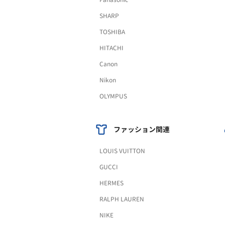
SHARP
TOSHIBA
HITACHI
Canon
Nikon
OLYMPUS
ファッション関連
LOUIS VUITTON
GUCCI
HERMES
RALPH LAUREN
NIKE