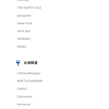
THE NORTH FACE
patagonia
Snow Peak
mont bell
SHIMANO
DAIWA
お酒関連
ChateauMargaux
MOET＆CHANDON
CAMUS
Courvoisier
Hennessy