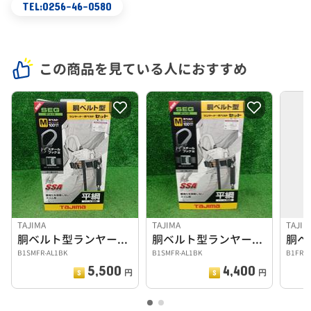
TEL:0256-46-0580
この商品を見ている人におすすめ
TAJIMA
TAJIMA
TAJIM
胴ベルト型ランヤードセット 平綱
胴ベルト型ランヤードセット 平綱
胴ベ
B1SMFR-AL1BK
B1SMFR-AL1BK
B1FR15
5,500
4,400
円
円