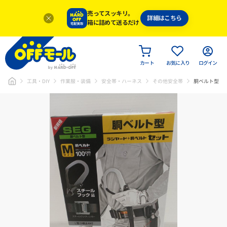
売ってスッキリ。
詳細はこちら
箱に詰めて送るだけ
カート
お気に入り
ログイン
工具・DIY
作業服・装備
安全帯・ハーネス
その他安全帯
胴ベルト型ラ