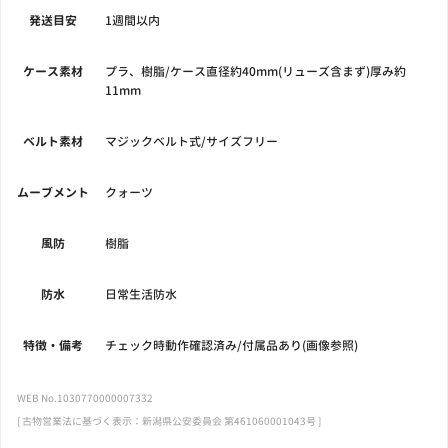
発送目安
1週間以内
ケース素材
プラ、樹脂/ケース直径約40mm(リューズ含まず)厚み約
11mm
ベルト素材
マジックベルト式/サイズフリー
ムーブメント
クォーツ
風防
樹脂
防水
日常生活防水
特徴・備考
チェック時動作確認済み/付属品あり(画像参照)
WEB No.1030770000007332
[ 古物営業法に基づく表示：新潟県公安委員会 第461060001043号 ]