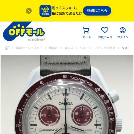
売ってスッキリ。
詳細はこちら
箱に詰めて送るだけ
カート
お気に入り
ログイン
腕時計・ジュエリー
腕時計
メンズ
クォーツ・アナログ腕時計
クォーツ