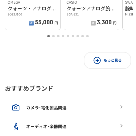
OMEGA
CASIO
SWAT
クォーツ・アナログ腕時計
クォーツアナログ腕時計
腕時
SO33J100
BGA-131
MISSI
55,000
3,300
円
円
もっと見る
おすすめブランド
カメラ･電化製品関連
オーディオ･楽器関連