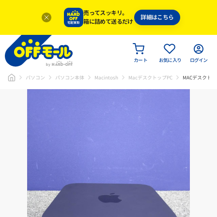
売ってスッキリ。
詳細はこちら
箱に詰めて送るだけ
カート
お気に入り
ログイン
パソコン
パソコン本体
Macintosh
MacデスクトップPC
MACデスクトッ