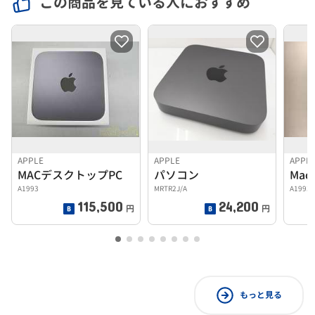
この商品を見ている人におすすめ
APPLE
APPLE
APPL
MACデスクトップPC
パソコン
Ma
A1993
MRTR2J/A
A1993
115,500
24,200
円
円
もっと見る