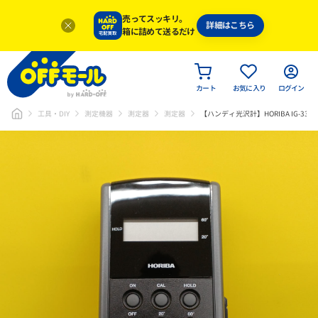
売ってスッキリ。
詳細はこちら
箱に詰めて送るだけ
カート
お気に入り
ログイン
工具・DIY
測定機器
測定器
測定器
【ハンディ光沢計】HORIBA IG-331