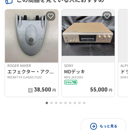
ROGER MAYER
SONY
ALPIN
エフェクター・アクセサリ
MDデッキ
ドラ
ROCKET FX CLASSIC FUZZ
MDS-JA333ES
DVR-DM
38,500
55,000
円
円
もっと見る