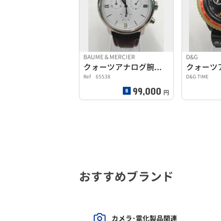
BAUME＆MERCIER
D&G
クォーツアナログ腕時計
Ref 65538
D&G TIME
99,000
円
おすすめブランド
カメラ･電化製品関連