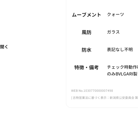
ムーブメント
クォーツ
風防
ガラス
く聞く
防水
表記なし不明
特徴・備考
チェック時動作
のみBVLGARI製
WEB No.1030770000007498
[ 古物営業法に基づく表示：新潟県公安委員会 第461