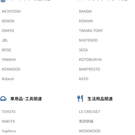
MCINTOSH
BANDAI
DENON
KONAMI
ONKYO
TAKARA TOMY
JBL
NINTENDO
BOSE
SEGA
YAMAHA
KOTOBUKIYA
KENWOOD
BANPRESTO
Roland
KATO
車用品･工具関連
生活用品関連
TOYOTA
LE CREUSET
MAKITA
南部鉄器
Yupiteru
WEDGWOOD