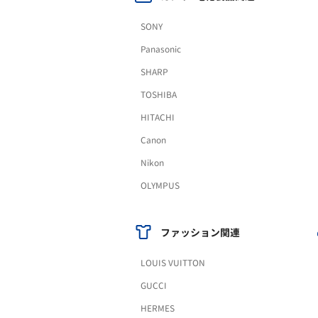
SONY
Panasonic
SHARP
TOSHIBA
HITACHI
Canon
Nikon
OLYMPUS
ファッション関連
LOUIS VUITTON
GUCCI
HERMES