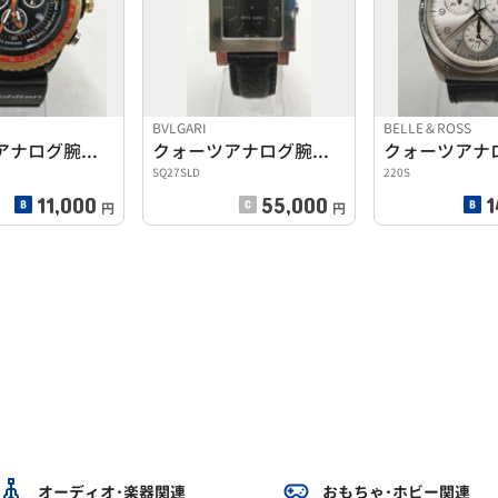
BVLGARI
BELLE＆ROSS
クォーツアナログ腕時計
クォーツアナログ腕時計
SQ27SLD
220S
11,000
55,000
1
円
円
オーディオ･楽器関連
おもちゃ･ホビー関連