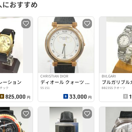
人におすすめ
CHRISTIAN DIOR
BVLGARI
レーション
ディオール クォーツ 稼働品 本体のみ
チック
55 151
BB23SS クオーツ
825,000
33,000
1
円
円