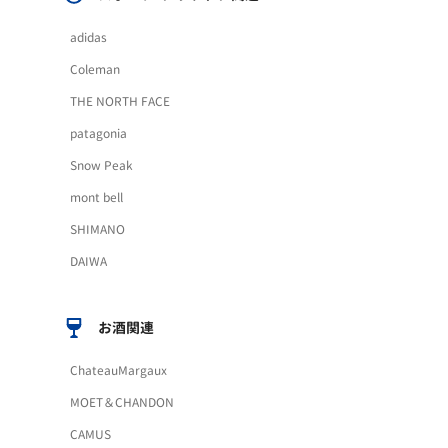
adidas
Coleman
THE NORTH FACE
patagonia
Snow Peak
mont bell
SHIMANO
DAIWA
お酒関連
ChateauMargaux
MOET＆CHANDON
CAMUS