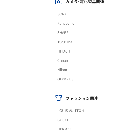
カメラ･電化製品関連
SONY
Panasonic
SHARP
TOSHIBA
HITACHI
Canon
Nikon
OLYMPUS
ファッション関連
LOUIS VUITTON
GUCCI
HERMES