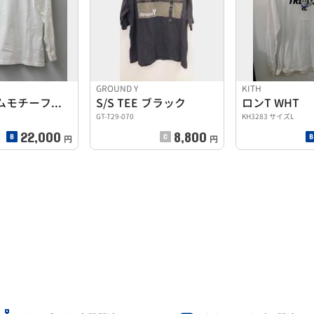
GROUND Y
KITH
モノグラムモチーフロンT
S/S TEE ブラック
ロンT WHT
GT-T29-070
KH3283 サイズL
22,000
8,800
円
円