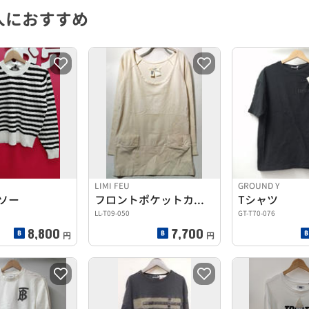
人におすすめ
LIMI FEU
GROUND Y
ソー
フロントポケットカットソー
Tシャツ
LL-T09-050
GT-T70-076
8,800
7,700
円
円