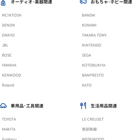
オーディオ･楽器関連
おもちゃ･ホビー関連
MCINTOSH
BANDAI
DENON
KONAMI
ONKYO
TAKARA TOMY
JBL
NINTENDO
BOSE
SEGA
YAMAHA
KOTOBUKIYA
KENWOOD
BANPRESTO
Roland
KATO
車用品･工具関連
生活用品関連
TOYOTA
LE CREUSET
MAKITA
南部鉄器
Yupiteru
WEDGWOOD