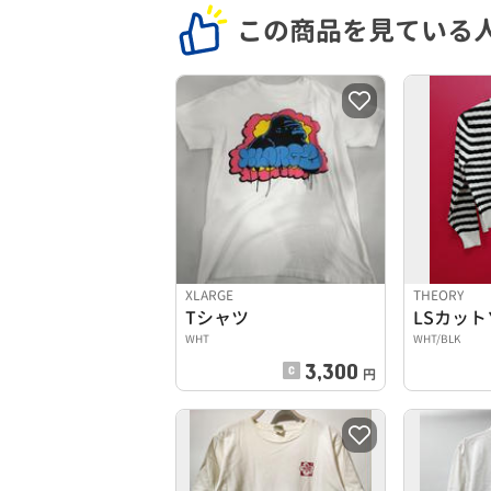
この商品を見ている
XLARGE
THEORY
Tシャツ
LSカット
WHT
WHT/BLK
3,300
円