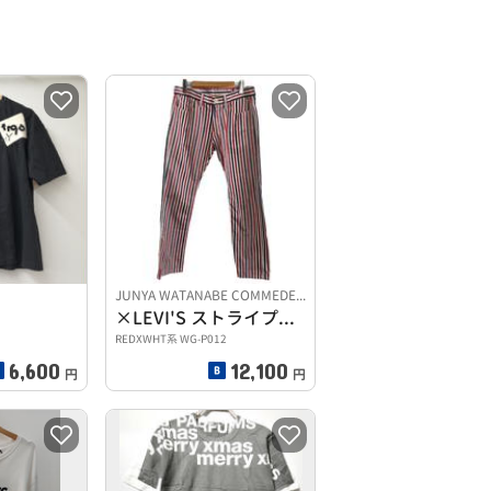
JUNYA WATANABE COMMEDESGARCONS
×LEVI'S ストライプストレートパンツ
REDXWHT系 WG-P012
6,600
12,100
円
円