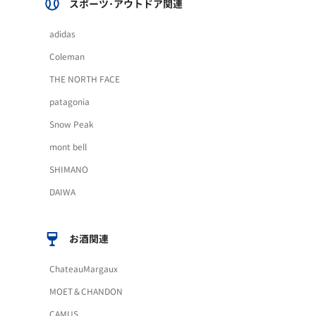
スポーツ･アウトドア関連
adidas
Coleman
THE NORTH FACE
patagonia
Snow Peak
mont bell
SHIMANO
DAIWA
お酒関連
ChateauMargaux
MOET＆CHANDON
CAMUS