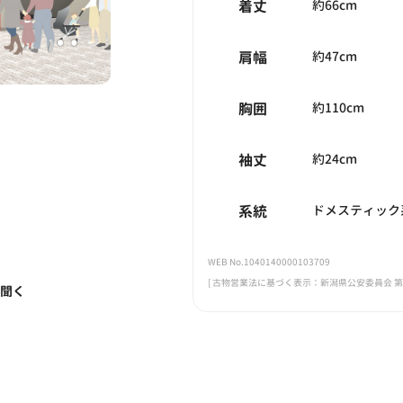
着丈
約66cm
肩幅
約47cm
胸囲
約110cm
袖丈
約24cm
系統
ドメスティック
WEB No.1040140000103709
[ 古物営業法に基づく表示：新潟県公安委員会 第461
く聞く