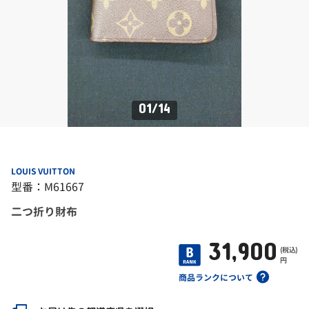
01
/
14
LOUIS VUITTON
型番：M61667
二つ折り財布
31,900
(税込)
円
商品ランクについて