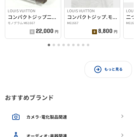
LOUIS VUITTON
LOUIS VUITTON
LOUIS
コンパクトジップ二つ折り財布
コンパクトジップ.モノグラム/二つ折り財布
二つ
モノグラム M61667
M61667
M6166
22,000
8,800
円
円
もっと見る
おすすめブランド
カメラ･電化製品関連
オーディオ･楽器関連