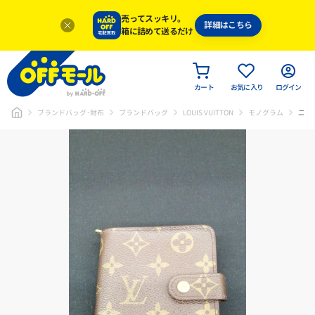
売ってスッキリ。
詳細はこちら
箱に詰めて送るだけ
カート
お気に入り
ログイン
ブランドバッグ･財布
ブランドバッグ
LOUIS VUITTON
モノグラム
二つ