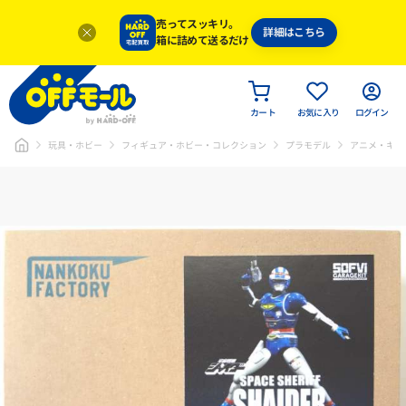
売ってスッキリ。
詳細はこちら
箱に詰めて送るだけ
カート
お気に入り
ログイン
玩具・ホビー
フィギュア・ホビー・コレクション
プラモデル
アニメ・キャ