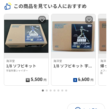
この商品を見ている人におすすめ
海洋堂
海洋堂
海洋
1/8 ソフビキット
1/8 ソフビキット 宇宙刑事ギャバン 復刻版
宇宙刑事シャイダー
メフィ
版
5,500
6,600
円
円