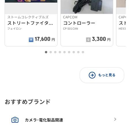
ストームコレクティブルズ
CAPCOM
CAPC
ストリートファイターⅡ
コントローラー
フェイロン
CP-S01CAN
HE930
17,600
3,300
円
円
もっと見る
おすすめブランド
カメラ･電化製品関連