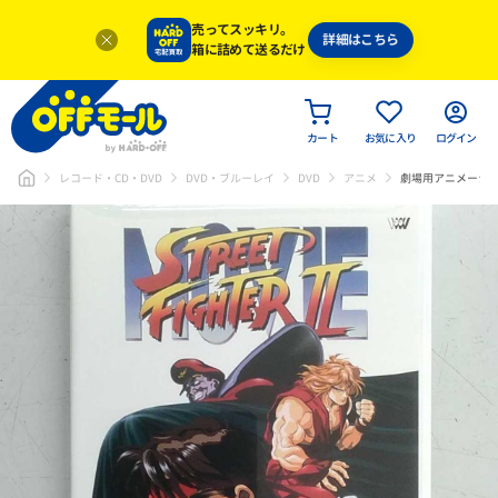
売ってスッキリ。
詳細はこちら
箱に詰めて送るだけ
カート
お気に入り
ログイン
レコード・CD・DVD
DVD・ブルーレイ
DVD
アニメ
劇場用アニメーショ