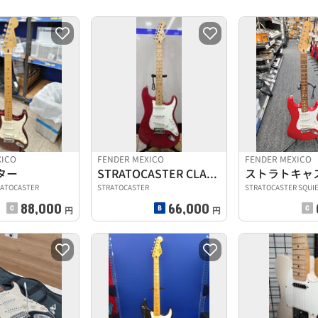
XICO
FENDER MEXICO
FENDER MEXICO
ター
STRATOCASTER CLASSIC 50S
RATOCASTER
STRATOCASTER
STRATOCASTER SQUI
88,000
66,000
円
円