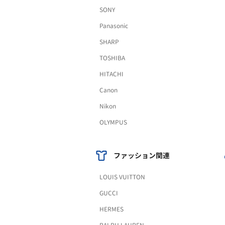
SONY
Panasonic
SHARP
TOSHIBA
HITACHI
Canon
Nikon
OLYMPUS
ファッション関連
LOUIS VUITTON
GUCCI
HERMES