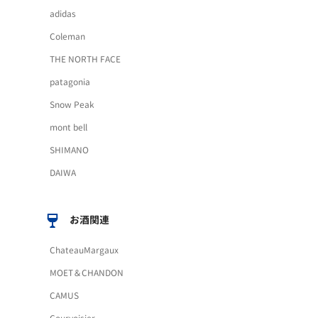
adidas
Coleman
THE NORTH FACE
patagonia
Snow Peak
mont bell
SHIMANO
DAIWA
お酒関連
ChateauMargaux
MOET＆CHANDON
CAMUS