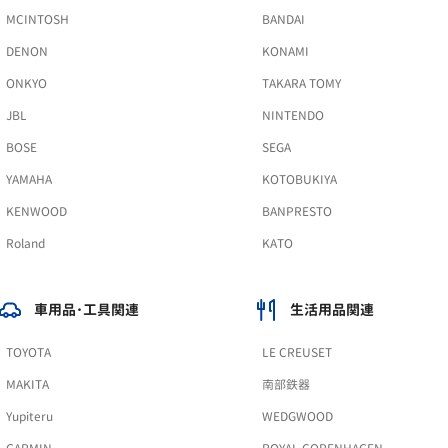
MCINTOSH
BANDAI
DENON
KONAMI
ONKYO
TAKARA TOMY
JBL
NINTENDO
BOSE
SEGA
YAMAHA
KOTOBUKIYA
KENWOOD
BANPRESTO
Roland
KATO
車用品･工具関連
生活用品関連
TOYOTA
LE CREUSET
MAKITA
南部鉄器
Yupiteru
WEDGWOOD