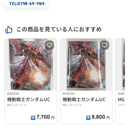
TEL:0798-69-1169
この商品を見ている人におすすめ
BANDAI
BANDAI
BAND
機動戦士ガンダムUC
機動戦士ガンダムUC
MG 1
MG シナンジュ
MG シナンジュ
シナン
7,700
8,800
円
円