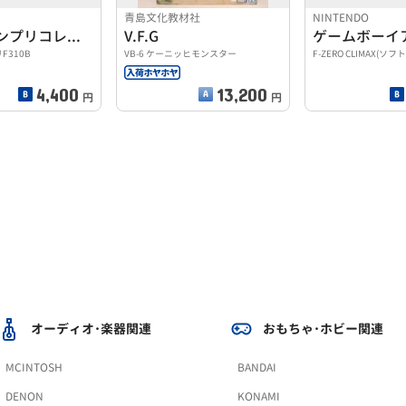
青島文化教材社
NINTENDO
1/20グランプリコレクションNO.45
V.F.G
F310B
VB-6 ケーニッヒモンスター
F-ZERO CLIMAX(ソフ
4,400
13,200
円
円
オーディオ･楽器関連
おもちゃ･ホビー関連
MCINTOSH
BANDAI
DENON
KONAMI