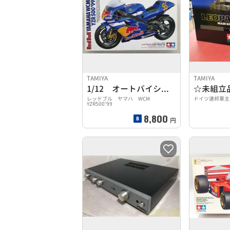
TAMIYA
TAMIYA
1/12 オートバイシリーズ
☆未組立
レッドブル ヤマハ WCM
ドイツ連邦軍主
YZR500'99
8,800
円