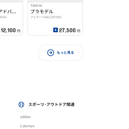
TAMIYA
ゲームボーイアドバンスソフト
プラモデル
トのみ)
フェラーリ641/2(F190)
12,100
27,500
円
円
もっと見る
スポーツ･アウトドア関連
adidas
Coleman