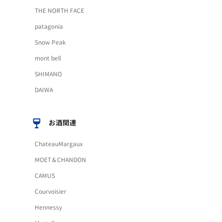
THE NORTH FACE
patagonia
Snow Peak
mont bell
SHIMANO
DAIWA
お酒関連
ChateauMargaux
MOET＆CHANDON
CAMUS
Courvoisier
Hennessy