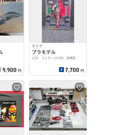
タミヤ
ル
プラモデル
1/20 フェラーリF189 前期型
9,900
7,700
円
円