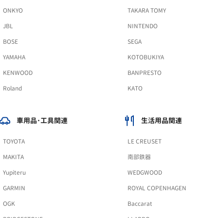
ONKYO
TAKARA TOMY
JBL
NINTENDO
BOSE
SEGA
YAMAHA
KOTOBUKIYA
KENWOOD
BANPRESTO
Roland
KATO
車用品･工具関連
生活用品関連
TOYOTA
LE CREUSET
MAKITA
南部鉄器
Yupiteru
WEDGWOOD
GARMIN
ROYAL COPENHAGEN
OGK
Baccarat