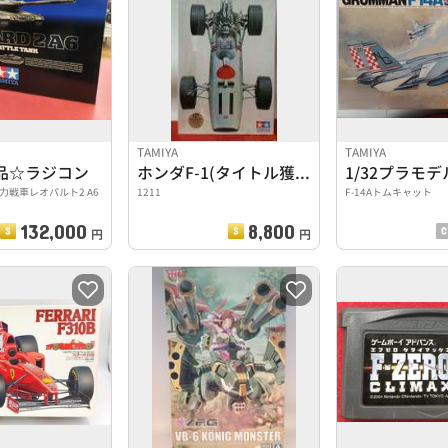
TAMIYA
TAMIYA
品☆ラジコン
ホンダF-1(タイトル獲得記念版)
1/32プラモデ
力戦車レオパルト2 A6
1211
F-14Aトムキャット
132,000
8,800
円
円