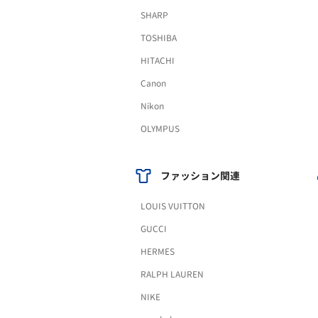
SHARP
TOSHIBA
HITACHI
Canon
Nikon
OLYMPUS
ファッション関連
LOUIS VUITTON
GUCCI
HERMES
RALPH LAUREN
NIKE