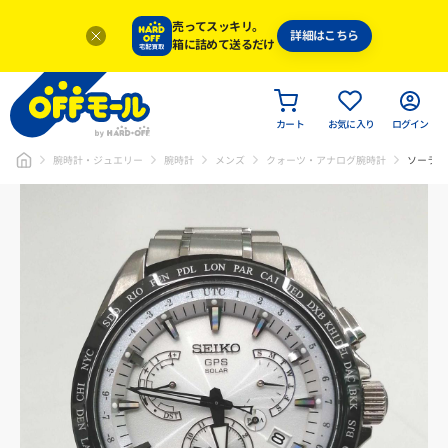
売ってスッキリ。
詳細はこちら
箱に詰めて送るだけ
カート
お気に入り
ログイン
腕時計・ジュエリー
腕時計
メンズ
クォーツ・アナログ腕時計
ソーラー