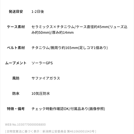
発送目安
1-2日後
ケース素材
セラミックス×チタニウム/ケース直径約45mm(リューズ込
み約50mm)/厚み約14mm
ベルト素材
チタニウム/腕周り約165mm(足しコマ1個あり)
ムーブメント
ソーラーGPS
風防
サファイアガラス
防水
10気圧防水
特徴・備考
チェック時動作確認OK/付属品あり(画像参照)
WEB No.1030770000008800
[ 古物営業法に基づく表示：新潟県公安委員会 第461060001043号 ]