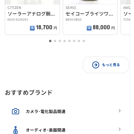
CITIZEN
SEIKO
ANGE
ソーラーアナログ腕時計
セイコーブライツワールドタイムソーラー
E610-S104203
8B54-0BG0
TCS44
18,700
88,000
円
円
もっと見る
おすすめブランド
カメラ･電化製品関連
オーディオ･楽器関連