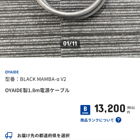
01
/
11
OYAIDE
型番：BLACK MAMBA-α V2
OYAIDE製1.8m電源ケーブル
13,200
(税込)
円
商品ランクについて
お届け先の都道府県を選択