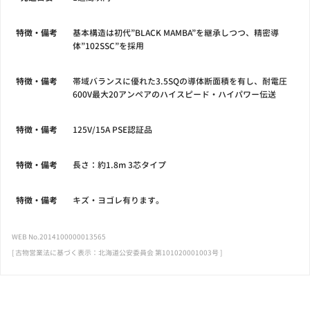
特徴・備考
基本構造は初代”BLACK MAMBA”を継承しつつ、精密導
体”102SSC”を採用
特徴・備考
帯域バランスに優れた3.5SQの導体断面積を有し、耐電圧
600V最大20アンペアのハイスピード・ハイパワー伝送
特徴・備考
125V/15A PSE認証品
特徴・備考
長さ：約1.8m 3芯タイプ
特徴・備考
キズ・ヨゴレ有ります。
WEB No.2014100000013565
[ 古物営業法に基づく表示：北海道公安委員会 第101020001003号 ]