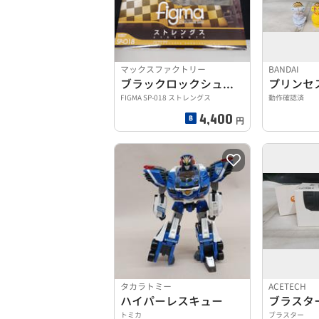
マックスファクトリー
BANDAI
ブラックロックシューター
FIGMA SP-018 ストレングス
動作確認済
4,400
円
タカラトミー
ACETECH
ハイパーレスキュー
ブラスター
トミカ
ブラスター