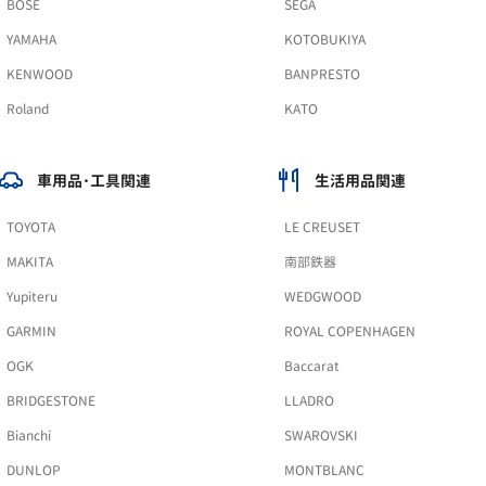
BOSE
SEGA
YAMAHA
KOTOBUKIYA
KENWOOD
BANPRESTO
Roland
KATO
車用品･工具関連
生活用品関連
TOYOTA
LE CREUSET
MAKITA
南部鉄器
Yupiteru
WEDGWOOD
GARMIN
ROYAL COPENHAGEN
OGK
Baccarat
BRIDGESTONE
LLADRO
Bianchi
SWAROVSKI
DUNLOP
MONTBLANC