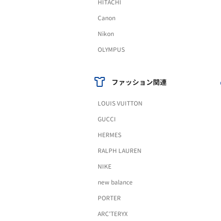
HITACHI
Canon
Nikon
OLYMPUS
ファッション関連
LOUIS VUITTON
GUCCI
HERMES
RALPH LAUREN
NIKE
new balance
PORTER
ARC'TERYX