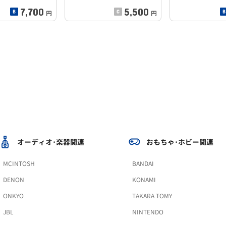
7,700
5,500
円
円
オーディオ･楽器関連
おもちゃ･ホビー関連
MCINTOSH
BANDAI
DENON
KONAMI
ONKYO
TAKARA TOMY
JBL
NINTENDO