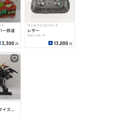
ンド
ウィルソンコンバット
バー鉄道
レザー
マガジンポーチ
3,300
13,200
円
円
ガンダムデスサイズヘル(EW版)