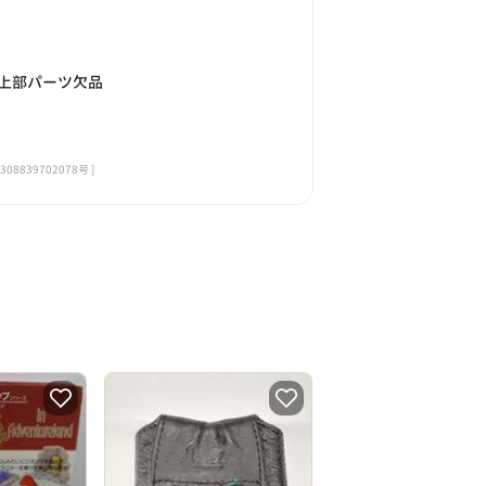
上部パーツ欠品
839702078号 ]