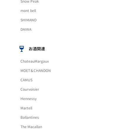
Snow Peak
mont bell
SHIMANO
DAIWA
お酒関連
ChateauMargaux
MOET＆CHANDON
CAMUS
Courvoisier
Hennessy
Martell
Ballantines
The Macallan