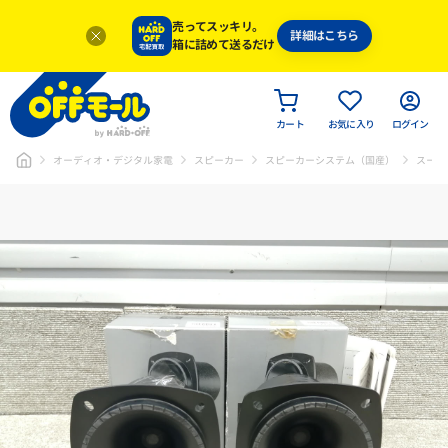
売ってスッキリ。
詳細はこちら
箱に詰めて送るだけ
カート
お気に入り
ログイン
オーディオ・デジタル家電
スピーカー
スピーカーシステム（国産）
スーパ