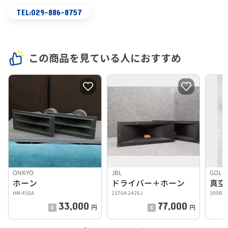
TEL:029-886-8757
この商品を見ている人におすすめ
ONKYO
JBL
GOLD
ホーン
ドライバー＋ホーン
真空
HM-450A
2370A 2426J
300B
33,000
77,000
円
円