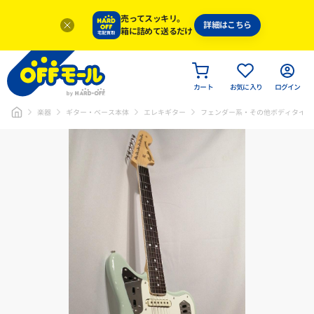
売ってスッキリ。
詳細はこちら
箱に詰めて送るだけ
カート
お気に入り
ログイン
楽器
ギター・ベース本体
エレキギター
フェンダー系・その他ボディタイプ