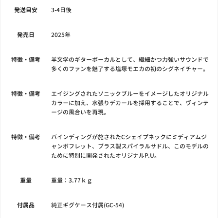
発送目安
3-4日後
発売日
2025年
特徴・備考
羊文学のギターボーカルとして、繊細かつ力強いサウンドで
多くのファンを魅了する塩塚モエカの初のシグネイチャー。
特徴・備考
エイジングされたソニックブルーをイメージしたオリジナル
カラーに加え、水張りデカールを採用することで、ヴィンテ
ージの風合いを再現。
特徴・備考
バインディングが施されたCシェイプネックにミディアムジ
ャンボフレット、ブラス製スパイラルサドル、このモデルの
ために特別に開発されたオリジナルP.U。
重量
重量：3.77ｋｇ
付属品
純正ギグケース付属(GC-54)