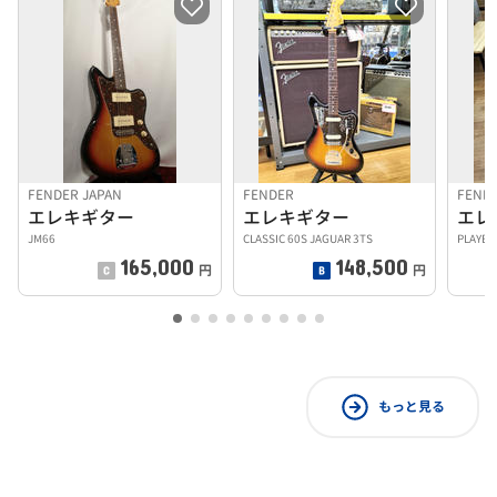
FENDER JAPAN
FENDER
FEND
エレキギター
エレキギター
エレ
JM66
CLASSIC 60S JAGUAR 3TS
PLAYER
165,000
148,500
円
円
もっと見る