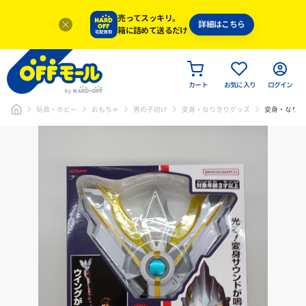
売ってスッキリ。
詳細はこちら
箱に詰めて送るだけ
カート
お気に入り
ログイン
玩具・ホビー
おもちゃ
男の子向け
変身・なりきりグッズ
変身・なりき