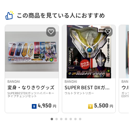
この商品を見ている人におすすめ
BANDAI
BANDAI
BAND
変身・なりきりグッズ
SUPER BEST DXガッツスパークレンス
ウル
SUPERBESTDXガッツハイパーキー
ウルトラマントリガー
ガッツス
タイプチェンジセット
EDITIO
4,950
5,500
円
円