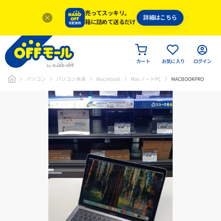
売ってスッキリ。
詳細はこちら
箱に詰めて送るだけ
カート
お気に入り
ログイン
パソコン
パソコン本体
Macintosh
MacノートPC
MACBOOKPRO