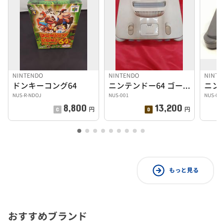
NINTENDO
NINTENDO
NINT
ドンキーコング64
ニンテンドー64 ゴールド 拡張パック付き
ニン
NUS-R-NDOJ
NUS-001
NUS-00
8,800
13,200
円
円
もっと見る
おすすめブランド