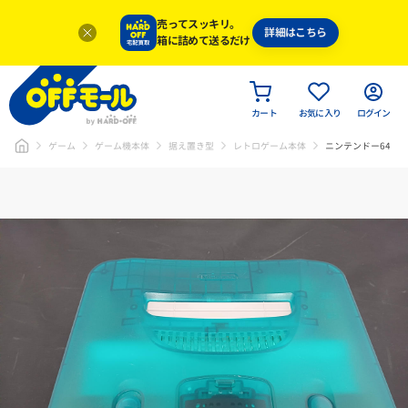
売ってスッキリ。
詳細はこちら
箱に詰めて送るだけ
カート
お気に入り
ログイン
ゲーム
ゲーム機本体
据え置き型
レトロゲーム本体
ニンテンドー64