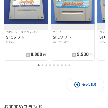
カロッツェリアジャパン
コナミ
ヴァ
SFCソフト
SFCソフト
SF
ジャムズ
スパークスター
スーパ
8,800
5,500
円
円
もっと見る
おすすめブランド