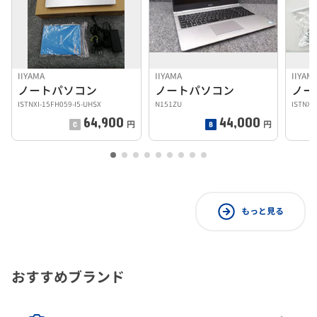
IIYAMA
IIYAMA
IIYAMA
ノートパソコン
ノートパソコン
ノー
ISTNXI-15FH059-I5-UHSX
N151ZU
ISTNXI
64,900
44,000
円
円
もっと見る
おすすめブランド