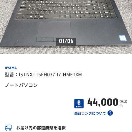
01
/
06
IIYAMA
型番：ISTNXI-15FH037-I7-HMF1XM
ノートパソコン
44,000
(税込)
円
商品ランクについて
お届け先の都道府県を選択