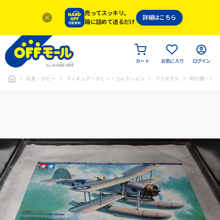
売ってスッキリ。
詳細はこちら
箱に詰めて送るだけ
カート
お気に入り
ログイン
玩具・ホビー
フィギュア・ホビー・コレクション
プラモデル
飛行機・ヘリ