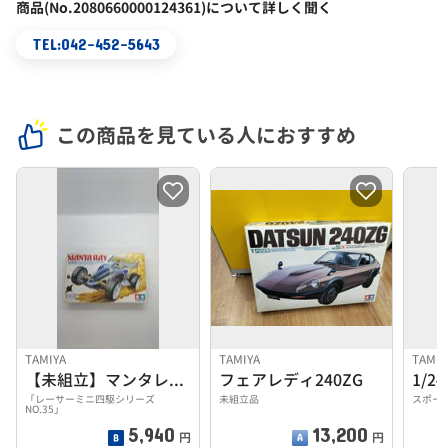
商品(No.2080660000124361)について詳しく聞く
TEL:042-452-5643
この商品を見ている人におすすめ
TAMIYA
TAMIYA
TAMIY
【未組立】マンタレイJR.
フェアレディ240ZG
「レーサーミニ四駆シリーズ
未組立品
スポーツ
NO.35」
5,940
13,200
円
円