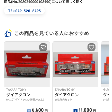
商品(No.2080240000108490)について詳しく聞く
TEL:042-520-2425
この商品を見ている人におすすめ
TAKARA TOMY
TAKARA TOMY
タカ
ダイアクロン
ダイアクロン
ダイ
DA-107 ダイアクロン隊員/Ver.2.0
女性隊員セット
女性隊
6,600
11,000
円
円