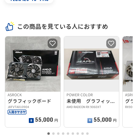
この商品を見ている人におすすめ
ASROCK
POWER COLOR
ASRO
グラフィックボード
未使用 グラフィックボード
グラ
J8FVTA010904
AMD RADEON RX 9060XT
RX9060
55,000
55,000
円
円