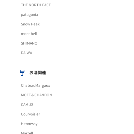
THE NORTH FACE
patagonia
Snow Peak
mont bell
SHIMANO
DAIWA
お酒関連
ChateauMargaux
MOET＆CHANDON
CAMUS
Courvoisier
Hennessy
Martell