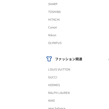
SHARP
TOSHIBA
HITACHI
Canon
Nikon
OLYMPUS
ファッション関連
LOUIS VUITTON
GUCCI
HERMES
RALPH LAUREN
NIKE
new balance