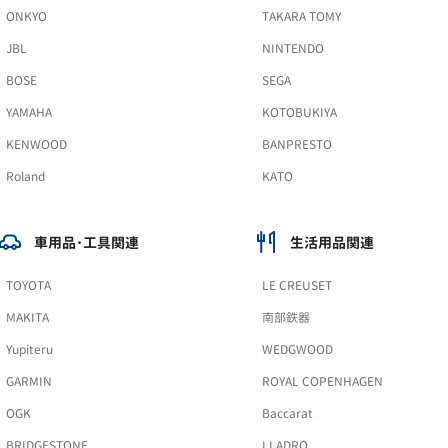
ONKYO
TAKARA TOMY
JBL
NINTENDO
BOSE
SEGA
YAMAHA
KOTOBUKIYA
KENWOOD
BANPRESTO
Roland
KATO
車用品･工具関連
生活用品関連
TOYOTA
LE CREUSET
MAKITA
南部鉄器
Yupiteru
WEDGWOOD
GARMIN
ROYAL COPENHAGEN
OGK
Baccarat
BRIDGESTONE
LLADRO