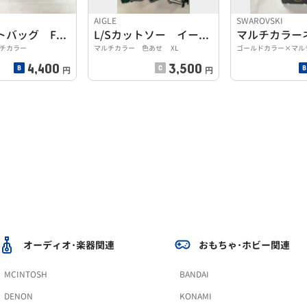
AIGLE
SWAROVSKI
花柄トートバッグ FEILER
L/Sカットソー イーグル
チカラー
マルチカラー 色あせ XL
ゴールドカラー×マル
4,400
3,500
円
円
オーディオ･楽器関連
おもちゃ･ホビー関連
MCINTOSH
BANDAI
DENON
KONAMI