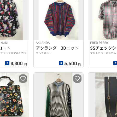
RMANI
AKLANDA
FRED PERRY
コート
アクランダ 3Dニット
XBZ ブラック×マルチカラ
マルチカラー
マルチカラーギンガム
8,800
5,500
円
円