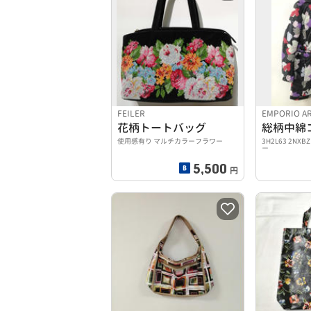
FEILER
EMPORIO A
花柄トートバッグ
総柄中綿
使用感有り マルチカラーフラワー
3H2L63 2N
ー
5,500
円