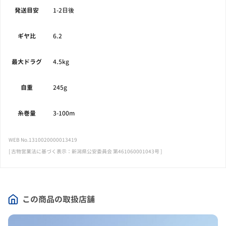
発送目安
1-2日後
ギヤ比
6.2
最大ドラグ
4.5kg
自重
245g
糸巻量
3-100m
WEB No.1310020000013419
[ 古物営業法に基づく表示：新潟県公安委員会 第461060001043号 ]
この商品の取扱店舗