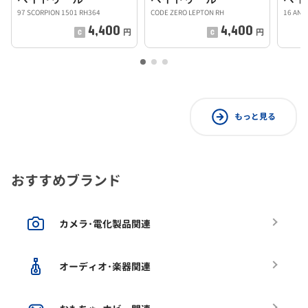
97 SCORPION 1501 RH364
CODE ZERO LEPTON RH
16 ANT
4,400
4,400
円
円
もっと見る
おすすめブランド
カメラ･電化製品関連
オーディオ･楽器関連