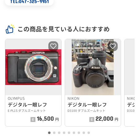
TEL:047-325-9951
この商品を見ている人におすすめ
OLYMPUS
NIKON
NIKO
デジタル一眼レフ
デジタル一眼レフ
デジ
E-PL1S ダブルズームキット
D3100 ダブルズームキット
D3100
16,500
22,000
円
円