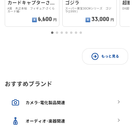
カードキャプターさくら
ゴジラ
超獣
A賞 木之本桜 フィギュア-さくら
スーパー東宝30CMシリーズ ゴジ
DX超
カード編-
ラ(1999 )
6,600
33,000
円
円
もっと見る
おすすめブランド
カメラ･電化製品関連
オーディオ･楽器関連