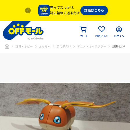
売ってスッキリ。
詳細はこちら
箱に詰めて送るだけ
カート
お気に入り
ログイン
玩具・ホビー
おもちゃ
男の子向け
アニメ・キャラクター
超進化シリー