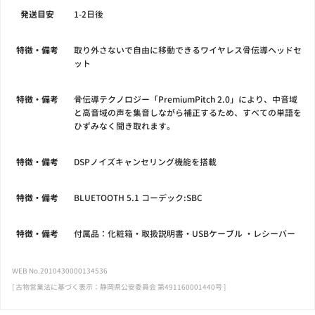
発送目安
1-2日後
特徴・備考
取り外さないで自由に移動できるワイヤレス骨伝導ヘッドセ
ット
特徴・備考
骨伝導テクノロジー「PremiumPitch 2.0」により、中音域
と高音域の声を集音しながら補正するため、すべての単語を
ひずみなく聞き取れます。
特徴・備考
DSPノイズキャンセリング機能を搭載
特徴・備考
BLUETOOTH 5.1 コーデック:SBC
特徴・備考
付属品：化粧箱・取扱説明書・USBケーブル ・レシーバー
WEB No.2010430000134536
[ 古物営業法に基づく表示：静岡県公安委員会 第491160001440号 ]