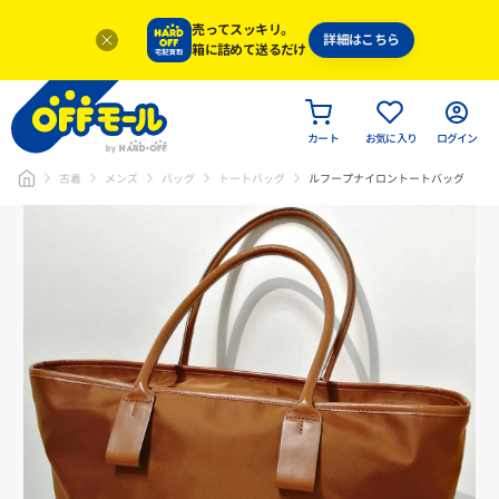
売ってスッキリ。
詳細はこちら
箱に詰めて送るだけ
カート
お気に入り
ログイン
古着
メンズ
バッグ
トートバッグ
ルフープナイロントートバッグ