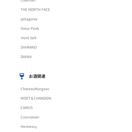
Coleman
THE NORTH FACE
patagonia
Snow Peak
mont bell
SHIMANO
DAIWA
お酒関連
ChateauMargaux
MOET＆CHANDON
CAMUS
Courvoisier
Hennessy