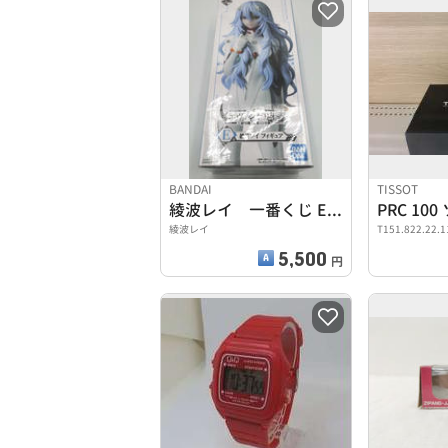
BANDAI
TISSOT
綾波レイ 一番くじ E賞 フィギュア
綾波レイ
T151.822.22.1
5,500
円