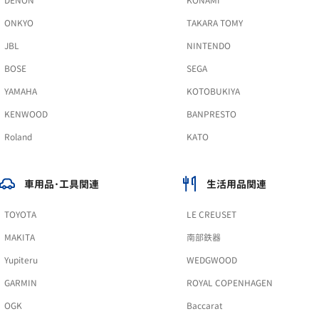
DENON
KONAMI
ONKYO
TAKARA TOMY
JBL
NINTENDO
BOSE
SEGA
YAMAHA
KOTOBUKIYA
KENWOOD
BANPRESTO
Roland
KATO
車用品･工具関連
生活用品関連
TOYOTA
LE CREUSET
MAKITA
南部鉄器
Yupiteru
WEDGWOOD
GARMIN
ROYAL COPENHAGEN
OGK
Baccarat