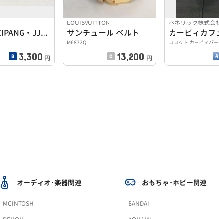
ー
LOUISVUITTON
ベネリック株式会
チョロQ ZIPANG・JJ株式会社
サンチュール ベルト
カービィカフ
M6832Q
ココット カービィバ
3,300
13,200
円
円
オーディオ･楽器関連
おもちゃ･ホビー関連
MCINTOSH
BANDAI