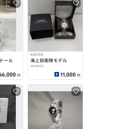
KENTEX
レドール
海上自衛隊モデル
S649M-01
66,000
11,000
円
円