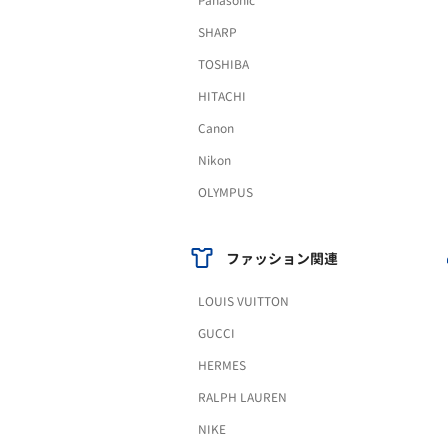
Panasonic
SHARP
TOSHIBA
HITACHI
Canon
Nikon
OLYMPUS
ファッション関連
LOUIS VUITTON
GUCCI
HERMES
RALPH LAUREN
NIKE