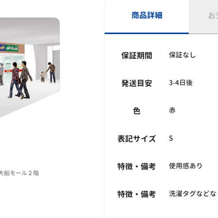
商品詳細
お
保証期間
保証なし
発送目安
3-4日後
色
赤
表記サイズ
S
特徴・備考
使用感あり
倉大船モール２階
特徴・備考
洗濯タグなどな