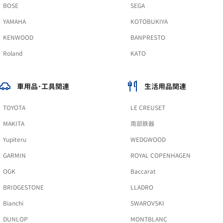
BOSE
SEGA
YAMAHA
KOTOBUKIYA
KENWOOD
BANPRESTO
Roland
KATO
車用品･工具関連
生活用品関連
TOYOTA
LE CREUSET
MAKITA
南部鉄器
Yupiteru
WEDGWOOD
GARMIN
ROYAL COPENHAGEN
OGK
Baccarat
BRIDGESTONE
LLADRO
Bianchi
SWAROVSKI
DUNLOP
MONTBLANC