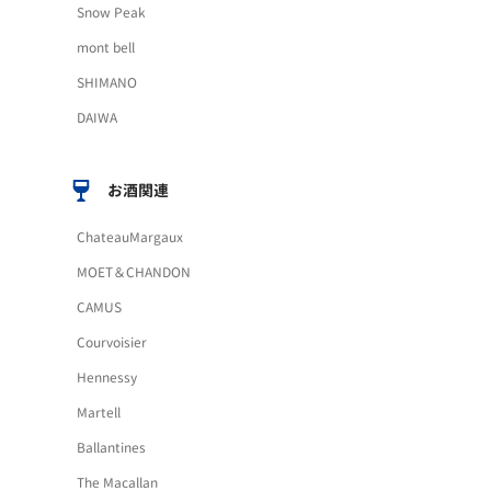
Snow Peak
mont bell
SHIMANO
DAIWA
お酒関連
ChateauMargaux
MOET＆CHANDON
CAMUS
Courvoisier
Hennessy
Martell
Ballantines
The Macallan