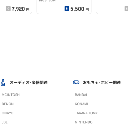
HP25-TS004
7,920
5,500
円
円
オーディオ･楽器関連
おもちゃ･ホビー関連
MCINTOSH
BANDAI
DENON
KONAMI
ONKYO
TAKARA TOMY
JBL
NINTENDO