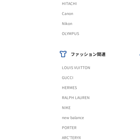
HITACHI
Canon
Nikon
OLYMPUS
ファッション関連
LOUIS VUITTON
GUCCI
HERMES
RALPH LAUREN
NIKE
new balance
PORTER
ARC'TERYX