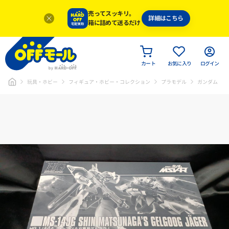
売ってスッキリ。
詳細はこちら
箱に詰めて送るだけ
カート
お気に入り
ログイン
玩具・ホビー
フィギュア・ホビー・コレクション
プラモデル
ガンダム