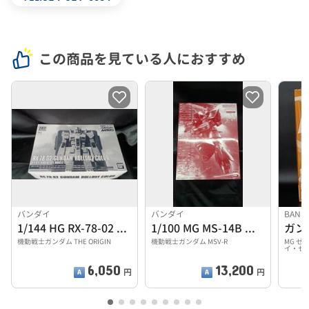
この商品を見ている人におすすめ
バンダイ
バンダイ
BAND
1/144 HG RX-78-02 ガンダム ロールアウトカ
1/100 MG MS-14B ジョニー・ライデン専用ゲルグ
ガン
機動戦士ガンダム THE ORIGIN
機動戦士ガンダム MSV-R
MG ゼ
イ・ゼ
6,050
13,200
円
円