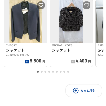
THEORY
MICHAEL KORS
BARA
ジャケット
ジャケット
01-8104107-895-702
nvy/38
5,500
4,400
円
円
もっと見る