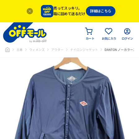
売ってスッキリ。
詳細はこちら
箱に詰めて送るだけ
カート
お気に入り
ログイン
古着
ウィメンズ
アウター
ナイロンジャケット
DANTON ノーカラー