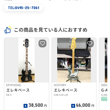
TEL:0495-25-7061
この商品を見ている人におすすめ
EPIPHONE
HISTORY
GRAS
エレキベース
エレキベース
G-A
EB-3
HJB-S-M-JJ4
G-AMAZ
38,500
66,000
円
円