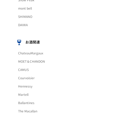
Snow Peak
mont bell
SHIMANO
DAIWA
お酒関連
ChateauMargaux
MOET＆CHANDON
CAMUS
Courvoisier
Hennessy
Martell
Ballantines
The Macallan