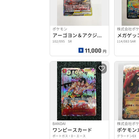
ポケモン
株式会社ポ
アーゴヨン＆アクジキングGX
メガゲッコ
102/095 SR
114/083 SAR
11,000
円
BANDAI
株式会社ポ
ワンピースカード
ポケモン
ポートガス・D・エース
グラードンEX