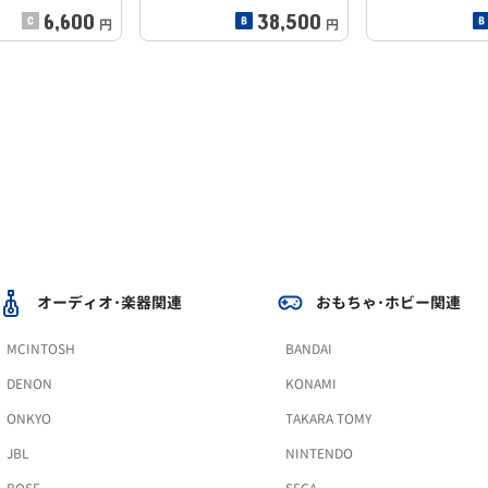
6,600
38,500
円
円
オーディオ･楽器関連
おもちゃ･ホビー関連
MCINTOSH
BANDAI
DENON
KONAMI
ONKYO
TAKARA TOMY
JBL
NINTENDO