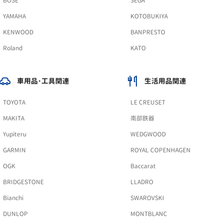
BOSE
SEGA
YAMAHA
KOTOBUKIYA
KENWOOD
BANPRESTO
Roland
KATO
車用品･工具関連
生活用品関連
TOYOTA
LE CREUSET
MAKITA
南部鉄器
Yupiteru
WEDGWOOD
GARMIN
ROYAL COPENHAGEN
OGK
Baccarat
BRIDGESTONE
LLADRO
Bianchi
SWAROVSKI
DUNLOP
MONTBLANC