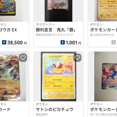
ケモン
タカラトミー
ポケモン
ウガ EX
勝利宣言 鬼丸「覇」
ポケモンカー
DMEX154/50 ヴィクトリーレア
あったかピカチュウ
38,500
1,001
円
円
ケモン
ポケモン
ポケモン
カード
サトシのピカチュウ
ポケモンカー
086/SM-P
ボーマンダEX 129/10