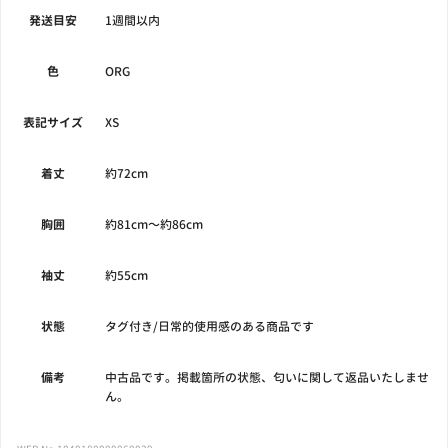
発送目安
1週間以内
色
ORG
表記サイズ
XS
着丈
約72cm
胸囲
約81cm〜約86cm
袖丈
約55cm
状態
タグ付き/日常的使用感のある商品です
備考
中古品です。掲載箇所の状態、匂いに関して返品いたしませ
ん。