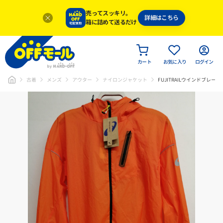
売ってスッキリ。
詳細はこちら
箱に詰めて送るだけ
カート
お気に入り
ログイン
古着
メンズ
アウター
ナイロンジャケット
FUJITRAILウインドブレーカ