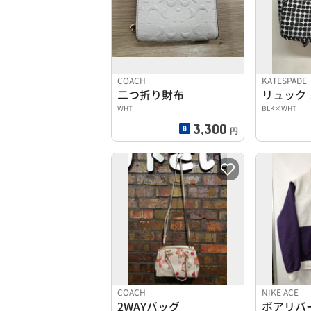
COACH
KATESPADE
二つ折り財布
リュック
WHT
BLK×WHT
3,300
円
COACH
NIKE ACE
2WAYバッグ