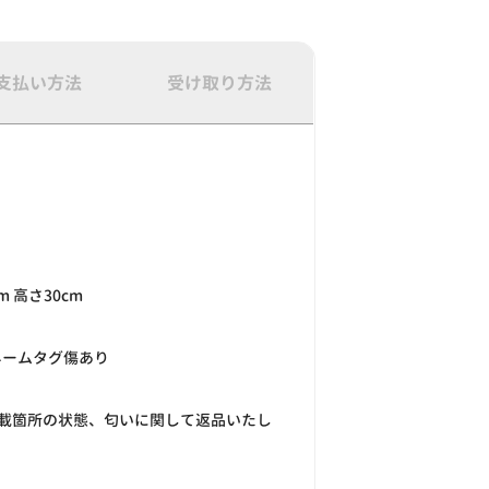
支払い方法
受け取り方法
m 高さ30cm
ネームタグ傷あり
載箇所の状態、匂いに関して返品いたし