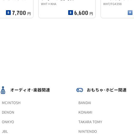
WHT×KHA
WHT/FG4398
7,700
6,600
円
円
オーディオ･楽器関連
おもちゃ･ホビー関連
MCINTOSH
BANDAI
DENON
KONAMI
ONKYO
TAKARA TOMY
JBL
NINTENDO