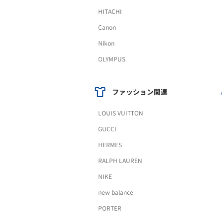
HITACHI
Canon
Nikon
OLYMPUS
ファッション関連
LOUIS VUITTON
GUCCI
HERMES
RALPH LAUREN
NIKE
new balance
PORTER