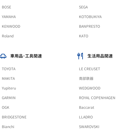
BOSE
SEGA
YAMAHA
KOTOBUKIYA
KENWOOD
BANPRESTO
Roland
KATO
車用品･工具関連
生活用品関連
TOYOTA
LE CREUSET
MAKITA
南部鉄器
Yupiteru
WEDGWOOD
GARMIN
ROYAL COPENHAGEN
OGK
Baccarat
BRIDGESTONE
LLADRO
Bianchi
SWAROVSKI