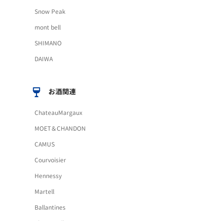
Snow Peak
mont bell
SHIMANO
DAIWA
お酒関連
ChateauMargaux
MOET＆CHANDON
CAMUS
Courvoisier
Hennessy
Martell
Ballantines