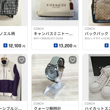
COACH
COACH
 ノエル柄
キャンバスミニトートバッグ
バックパック
WHT×BRN/B2357-CK168
BEG/シグネチャ/CL96
12,100
13,200
円
円
COACH
COACH
ボアリバーシブルジャケット
クォーツ腕時計
ハイカットス