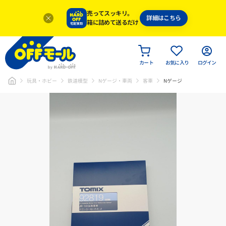
売ってスッキリ。
詳細はこちら
箱に詰めて送るだけ
カート
お気に入り
ログイン
玩具・ホビー
鉄道模型
Nゲージ・車両
客車
Nゲージ