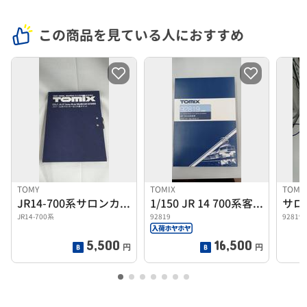
この商品を見ている人におすすめ
TOMY
TOMIX
TOMI
JR14-700系サロンカーなにわ基本セット
1/150 JR 14 700系客車サロンカー なにわセット
JR14-700系
92819
92819
5,500
16,500
円
円