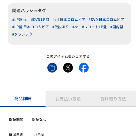
関連ハッシュタグ
#LP盤 cd
#DVD LP盤
#cd 日本コロムビア
#DVD 日本コロムビア
#LP盤 日本コロムビア
#取説あり
#cd
#レコードLP盤
#国内盤
#クラシック
このアイテムをシェアする
商品詳細
お支払い方法
受け取り方法
保証期間
保証なし
発送目安
1-2日後