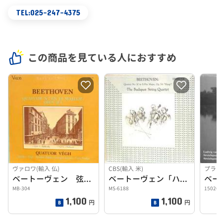
TEL:025-247-4375
この商品を見ている人におすすめ
ヴァロワ(輸入 仏)
CBS(輸入 米)
プライ
ベートーヴェン 弦楽四重奏第７番 ヴェーグQ
ベートーヴェン「ハープ」ブダペストQ
MB-304
MS-6188
150266
1,100
1,100
円
円