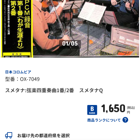
01
/
05
日本コロムビア
型番：OX-7049
スメタナ:弦楽四重奏曲1番/2番 スメタナQ
1,650
(税込)
円
商品ランクについて
お届け先の都道府県を選択