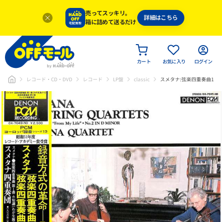
売ってスッキリ。
詳細はこちら
箱に詰めて送るだけ
カート
お気に入り
ログイン
レコード・CD・DVD
レコード
LP盤
classic
スメタナ:弦楽四重奏曲1番/