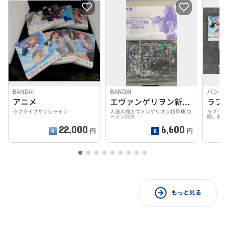
BANDAI
BANDAI
バン
アニメ
エヴァンゲリヲン新劇場版 破
ラブライブサンシャイン
人造人間エヴァンゲリオン初号機 ロ
ラブライ
ーソンVER
期、劇
22,000
6,600
円
円
もっと見る