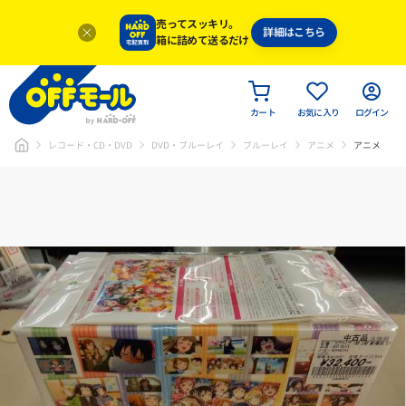
売ってスッキリ。
詳細はこちら
箱に詰めて送るだけ
カート
お気に入り
ログイン
レコード・CD・DVD
DVD・ブルーレイ
ブルーレイ
アニメ
アニメ